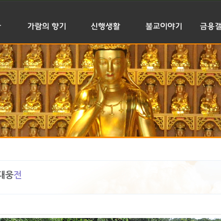
소개
가람전경
기도, 법회안내
불교입문
사
인사말
대웅전
주제가 있는 법문
경전공부
행
이력
관음전
사경공덕발원실
교리상식
동영
소개
산신각
사이버법당
불교용어풀이
불교
라밀
삼성각(용왕당)
연등달기
불교자료실
주변
안내
다실
인등달기
는 길
천불봉안
대웅
전