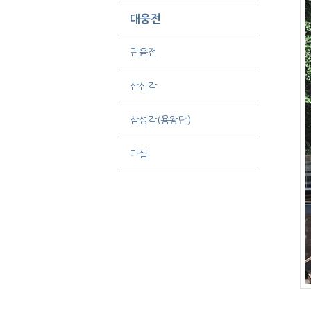
대웅전
관음전
산신각
삼성각(용왕단)
다실