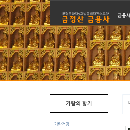
금용사 
주지스님 
금용사 
신도회 
월간 바
불사
찾아오시
가람의 향기
가람전경