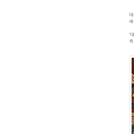
대
세
‘
즉