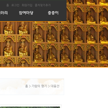
홈
로그인
회원가입
즐겨찾기추가
찰앨범
공지사항
사앨범
행사달력
상앨범
생일축하
음악앨범
새법우 및 불명소개
둘러보기
교리상담실
자유게시판
홈 > 가람의 향기 > 대웅전