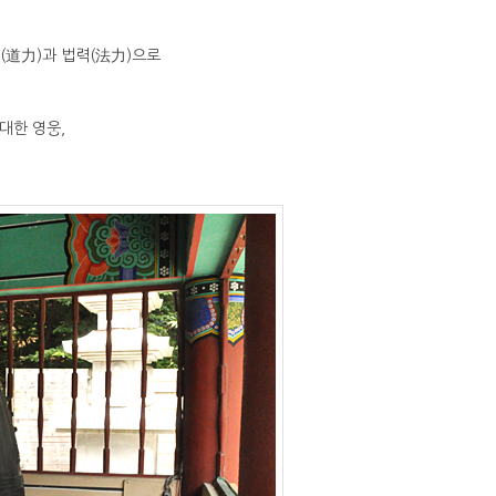
(道力)과 법력(法力)으로
대한 영웅,