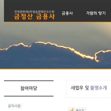
금용사 소개
가람전경
주지스님 인사말
대웅전
금용사 이력
관음전
신도회 소개
산신각
월간 바라밀
삼성각(용왕당)
불사안내
다실
찾아오시는 길
새법우 및
불명소개
참여마당
공지사항